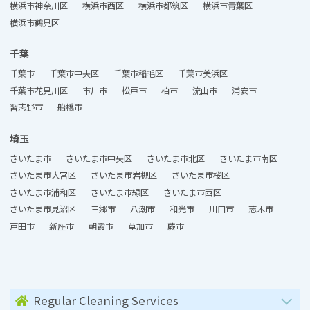
横浜市神奈川区
横浜市西区
横浜市都筑区
横浜市青葉区
横浜市鶴見区
千葉
千葉市
千葉市中央区
千葉市稲毛区
千葉市美浜区
千葉市花見川区
市川市
松戸市
柏市
流山市
浦安市
習志野市
船橋市
埼玉
さいたま市
さいたま市中央区
さいたま市北区
さいたま市南区
さいたま市大宮区
さいたま市岩槻区
さいたま市桜区
さいたま市浦和区
さいたま市緑区
さいたま市西区
さいたま市見沼区
三郷市
八潮市
和光市
川口市
志木市
戸田市
新座市
朝霞市
草加市
蕨市
Regular Cleaning Services