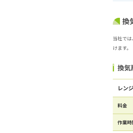
換
当社では
けます。
換気
レン
料金
作業時