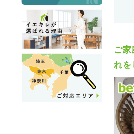
ご家
れを