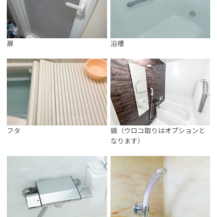
扉
浴槽
フタ
鏡（ウロコ取りはオプションと
なります）