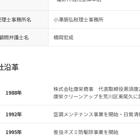
税理士事務所名
小澤朋弘税理士事務所
顧問弁護士名
橋岡宏成
社沿革
株式会社康栄商事 代表取締役黒須康
1988年
康栄クリーンアップを荒川区東尾久に
1992年
空調メンテナンス事業を開始・日常清
1995年
害虫ネズミ防駆除事業を開始