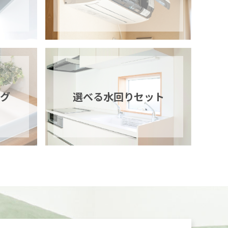
グ
選べる
水回りセット