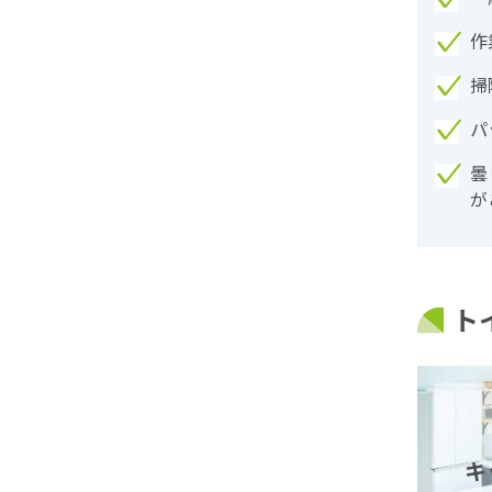
作
掃
パ
曇
が
ト
キ