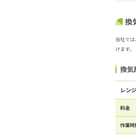
換
当社では
けます。
換気
レン
料金
作業時