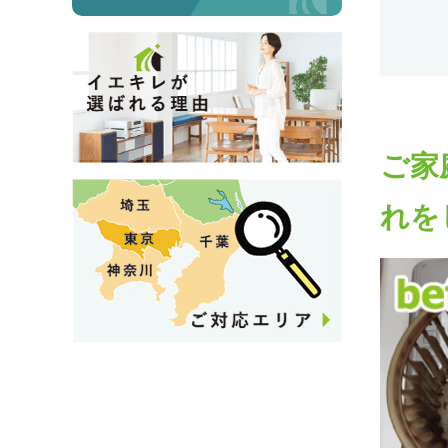
ご家
れを