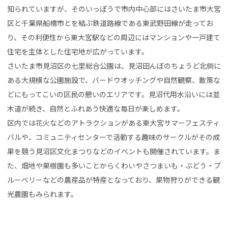
知られていますが、そのいっぽうで市内中心部にはさいたま市大宮
区と千葉県船橋市とを結ぶ鉄道路線である東武野田線が走ってお
り、その利便性から東大宮駅などの周辺にはマンションや一戸建て
住宅を主体とした住宅地が広がっています。
さいたま市見沼区の七里総合公園は、見沼田んぼのちょうど北側に
ある大規模な公園施設で、バードウオッチングや自然観察、散策な
どにもってこいの区民の憩いのエリアです。見沼代用水沿いには並
木道が続き、自然とふれあう快適な毎日が楽しめます。
区内では花火などのアトラクションがある東大宮サマーフェスティ
バルや、コミュニティセンターで活動する趣味のサークルがその成
果を競う見沼区文化まつりなどのイベントも開催されています。ま
た、畑地や果樹園も多いことからくわいやさつまいも・ぶどう・ブ
ルーベリーなどの農産品が特産となっており、果物狩りができる観
光農園もみられます。