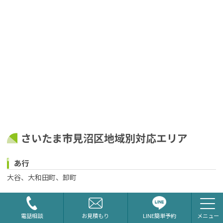
さいたま市見沼区地域別対応エリア
あ行
大谷、大和田町、卸町
か行
加田屋、加田屋新田、片柳、片柳東、片柳（大字）、上山口新田、
LINE簡単予約
電話相談
お見積もり