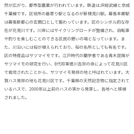
然が広がり、都市型農業が行われています。鉄道はJR総武線と京成
千葉線です。区役所の最寄り駅となるのが新検見川駅。幕張本郷駅
は幕張新都心の玄関口として賑わっています。区のシンボル的な存
在が花見川です。川岸にはサイクリングロードが整備され、自転車
や釣りを楽しむことのできる区民の憩いの場となっています。ま
た、川沿いには桜が植えられており、桜の名所としても有名です。
区の特産品はサツマイモです。江戸時代の蘭学者である青木昆陽が
サツマイモの研究を行い、8代将軍徳川吉宗の命によって花見川区
で栽培されたことから、サツマイモ発祥の地と呼ばれています。大
賀ハス発祥の地も花見川区です。千葉県の天然記念物に指定されて
いるハスで、2000年以上前のハスの実から発芽し、各地へと移植
されました。