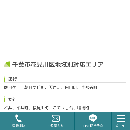
千葉市花見川区地域別対応エリア
あ行
朝日ケ丘、朝日ケ丘町、天戸町、内山町、宇那谷町
か行
柏井、柏井町、検見川町、こてはし台、犢橋町
さ行
LINE簡単予約
電話相談
お見積もり
作新台、さつきが丘、三角町