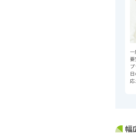
一
要
プ
日
応
幅