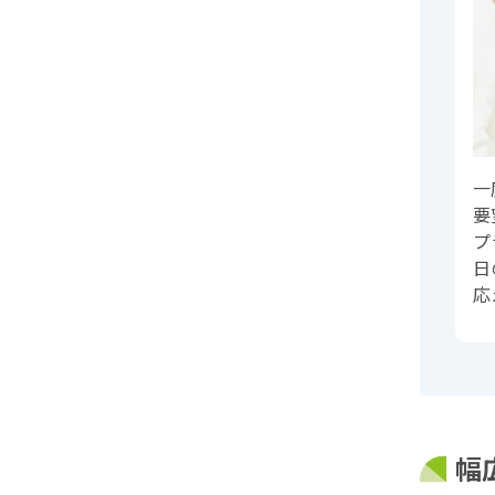
一
要
プ
日
応
幅